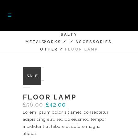
SALTY
,
METALWORKS
/
/
ACCESSORIES
OTHER
/
FLOOR LAMP
SALE
FLOOR LAMP
£
56.00
£
42.00
Lorem ipsum dolor sit amet, consectetur
adipisicing elit, sed do eiusmod tempor
incididunt ut labore et dolore magna
aliqua.